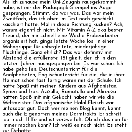
Als ich zuhause mein Uni-Zeugnis rausgekrammt
habe, ist mir der Pädagogik-Stempel ins Auge
gesprungen. Stimmt, da war was. Das war mein
Zweitfach, das ich oben im Text noch geschickt
kaschiert hatte. Mal in diese Richtung kucken? Ach,
warum eigentlich nicht. Mit Vitamin A-Z aka bester
Freund, der mir schnell eine Woche Probearbeiten
organisiert hat, gings letzte Woche los. In einer
Wohngruppe für unbegleitete, minderjährige
Flüchtlinge. Ganz ehrlich? Das war definitiv mit
Abstand die erfüllenste Tätigkeit, der ich in den
letzten Jahren nachgegangen bin. Es war schön. Ich
habe geholfen. Deutschunterricht für die
Analphabeten, Englischunterricht für die, die in ihrer
Heimat schon fast fertig waren mit der Schule. Ich
hatte Spaß mit meinen Kindern aus Afghanistan,
Syrien und Irak. Azizulla, Ramatulla und Alireeza
hatten Spaß mit mir. Gekocht haben wir wie die
Weltmeister. Das afghanische Halal-Fleisch war
unfassbar gut. Doch wer meinen Blog kennt, kennt
auch die Eigenarten meines Darmtrakts. Er schreit
laut nach Hilfe und ist verzweifelt. Ob ich das nun für
immer machen kann? Ich weiß es noch nicht. Es steht
zur Debatte.