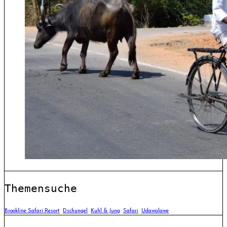
Themensuche
Brookline Safari Resort
Dschungel
Kuhl & Jung
Safari
Udawalawe